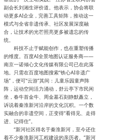
副会长刘湘生评价道。他表示，协会将联
动更多AI企业，完善工具矩阵，推动这一
模式与全省非遗传承、社区发展深度融
合，让技术的光芒照亮更多被遗忘的传
统。
科技不止于赋能创作，也在重塑传播
的维度。百度AI全景地图认证服务商——
南京一诺倾心文化传媒有限公司已在此落
地。只需在百度地图搜索“铁心AI非遗广
场”，便可“云游”其间：儿童乐园童声阵
阵，运动空间活力涌动，舒云亭下市民闲
坐，春牛首金牛、周金墓石刻静默矗立，
诉说着秦淮新河沿岸的文化沉积。一个数
实融合的非遗空间，正变得“看得见、走得
进、记得住”。
“新河社区得名于秦淮新河，至今还住
着不少秦淮新河工程建设的亲历者。”新河