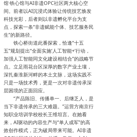
馆·铁心馆与AI非遗OPC社区两大核心空
间。前者以AI沉浸式体验让传统技艺焕发
科技光彩，后者则以非遗孵化平台为支
点，探索一条“非遗赋能个体、技艺服务民
生”的新路径。
铁心桥街道此番探索，恰逢“十五
五”规划提出“全面实施‘人工智能+’行动，
加强人工智能同文化建设相结合”的战略节
点。立足雨花台区深厚的数字产业土壤，
深扎秦淮新河畔的本土文脉，这场实践不
只是一场技术秀，更是一次对非遗传承深
层困境的正面回应。
“产品陈旧、传播单一、后继乏人，是
当下非遗传承的三大难题。”运营方南京行
知职业培训学校校长王维坦言。在她看
来，AI驱动的内容生产与“单人成军”的高
效创作模式，正为破局带来可能。AI非遗