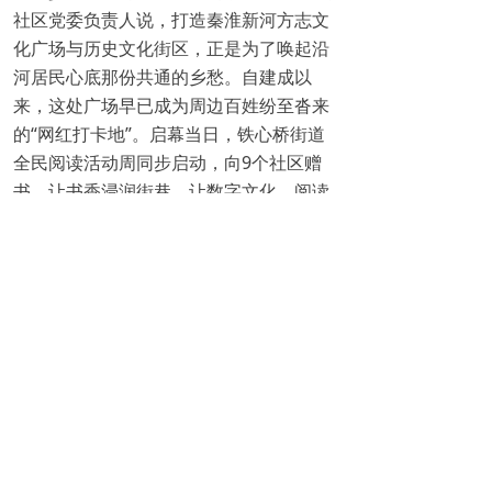
社区党委负责人说，打造秦淮新河方志文
化广场与历史文化街区，正是为了唤起沿
河居民心底那份共通的乡愁。自建成以
来，这处广场早已成为周边百姓纷至沓来
的“网红打卡地”。启幕当日，铁心桥街道
全民阅读活动周同步启动，向9个社区赠
书，让书香浸润街巷，让数字文化、阅读
文化与本土文脉在铁心土地共生共长。
文化是城市的根脉，科技是传承的翅
膀。铁心桥街道党工委主要负责人表示，
将以铁心AI非遗广场为新地标，持续做
深“非遗＋科技＋书香”融合文章，为铁心
桥街道高质量发展注入更深厚、更持久的
文化动力。
转自2026年04月27日 新华日报
本报记者 周敏 通讯员 孙亮