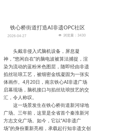
铁心桥街道打造AI非遗OPC社区
넶
浏览量：
3430
2026-04-27
头戴非侵入式脑机设备，屏息凝
神，“悠闲自在”的脑电波被算法捕捉，渲
染为流动的蓝粉米色图层，随即经由非遗
掐丝珐琅工艺，被细密金线凝固为一张实
体画作。4月20日，南京铁心AI非遗广场
启幕现场，脑机接口与掐丝珐琅技艺的交
汇，令人称叹。
这一场景发生在铁心桥街道新河绿地
广场。三年前，这里是全省首个秦淮新河
方志文化广场。如今，它以“AI非遗广
场”的身份重新亮相，承载起行知非遗文创