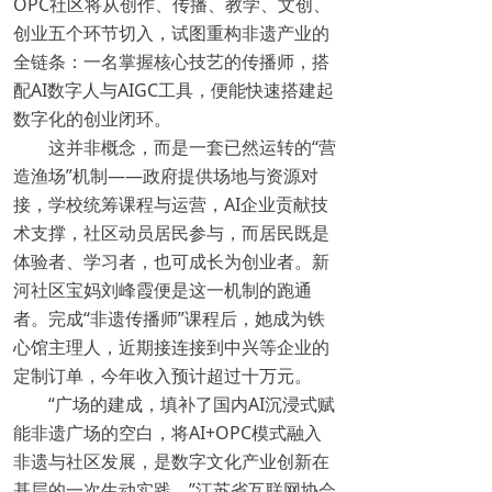
OPC社区将从创作、传播、教学、文创、
创业五个环节切入，试图重构非遗产业的
全链条：一名掌握核心技艺的传播师，搭
配AI数字人与AIGC工具，便能快速搭建起
数字化的创业闭环。
这并非概念，而是一套已然运转的“营
造渔场”机制——政府提供场地与资源对
接，学校统筹课程与运营，AI企业贡献技
术支撑，社区动员居民参与，而居民既是
体验者、学习者，也可成长为创业者。新
河社区宝妈刘峰霞便是这一机制的跑通
者。完成“非遗传播师”课程后，她成为铁
心馆主理人，近期接连接到中兴等企业的
定制订单，今年收入预计超过十万元。
“广场的建成，填补了国内AI沉浸式赋
能非遗广场的空白，将AI+OPC模式融入
非遗与社区发展，是数字文化产业创新在
基层的一次生动实践。”江苏省互联网协会