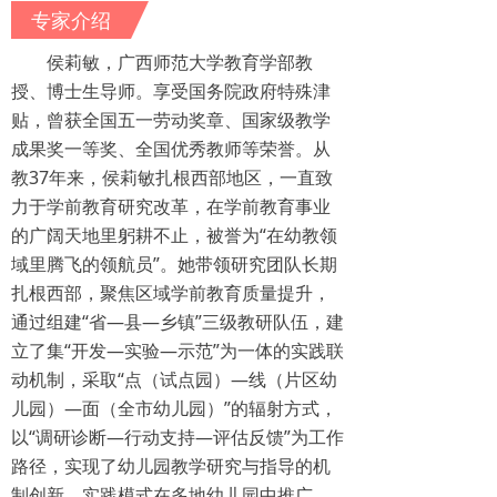
专家介绍
侯莉敏，广西师范大学教育学部教
授、博士生导师。享受国务院政府特殊津
贴，曾获全国五一劳动奖章、国家级教学
成果奖一等奖、全国优秀教师等荣誉。从
教37年来，侯莉敏扎根西部地区，一直致
力于学前教育研究改革，在学前教育事业
的广阔天地里躬耕不止，被誉为“在幼教领
域里腾飞的领航员”。她带领研究团队长期
扎根西部，聚焦区域学前教育质量提升，
通过组建“省—县—乡镇”三级教研队伍，建
立了集“开发—实验—示范”为一体的实践联
动机制，采取“点（试点园）—线（片区幼
儿园）—面（全市幼儿园）”的辐射方式，
以“调研诊断—行动支持—评估反馈”为工作
路径，实现了幼儿园教学研究与指导的机
制创新。实践模式在多地幼儿园中推广，