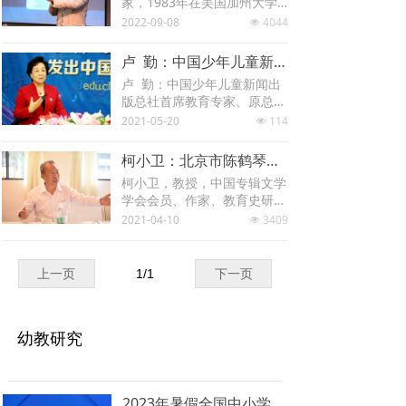
家，1983年在美国加州大学
儿童学习准备——入学适
毕业后，一直从事学前教育相
2022-09-08
4044
넶
应”，分为四个流程开展。
关的研究，例如教育环境设
计、学具设备研发及师资培
卢 勤：中国少年儿童新闻出版总社首席教育专家
训。及后再深造，取得博士及
卢 勤：中国少年儿童新闻出
游戏治疗的专业。
版总社首席教育专家、原总编
辑，著名的“知心姐姐”。中国
2021-05-20
114
넶
家庭教育学会常务理事，中国
关心下一代工作委员会专家委
柯小卫：北京市陈鹤琴教育思想研究会副理事长
员会委员。长期主持《中国少
柯小卫，教授，中国专辑文学
年报》“知心姐姐”栏目，52岁
学会会员、作家、教育史研究
创办《知心姐姐》杂志并任杂
者，现为北京市陈鹤琴教育思
2021-04-10
3409
志编委会主任。曾获中国新闻
넶
想研究会副理事长、中国陶行
工作者最高奖“韬奋新闻
知研究会常务理事兼儿童发展
奖”、“中国内藤国际育儿奖”，
委员会副理事长、中国作家协
并
上一页
1
/
1
下一页
会会员、浙江师范大学杭州幼
儿师范学院“鹤琴讲坛”讲习专
家。
幼教研究
2023年暑假全国中小学及幼儿园师资研修通知