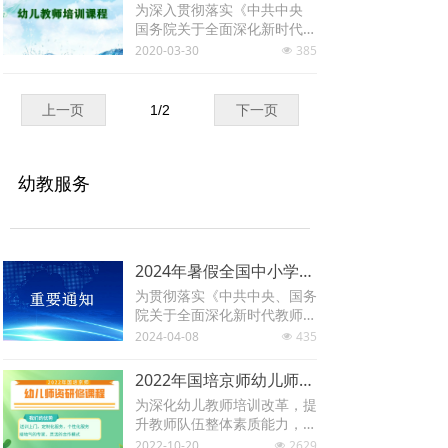
的职业道德，掌握系统的专业
为深入贯彻落实《中共中央
园教育研究中心整合幼儿教育
知识和专业技能。
国务院关于全面深化新时代教
的理论和实践专家，精选幼儿
师队伍建设改革的意见》（中
2020-03-30
385
园园长研修课程，为各地市区
넶
发〔2018〕4号）和《中共中
县教育局、教师进修学校和公
央 国务院关于学前教育深化
民办幼儿园提供系统幼儿园园
改革规范发展的若干意见》
长研修服务。
上一页
1
/
2
下一页
（中发〔2018〕39号），进
一步提高幼师国培“乡村幼儿
园教师保教能力提升培训项
目”质量和效益，特制定本实
幼教服务
施指南。
一、目的与意义
2024年暑假全国中小学及幼儿师资研修通知
为贯彻落实《中共中央、国务
院关于全面深化新时代教师队
伍建设改革的意见》、《教育
2024-04-08
435
넶
部等八部门关于印发<新时代
基础教育强师计划>的通知》
2022年国培京师幼儿师资研修模块和课程
等文件关于“鼓励支持地方探
为深化幼儿教师培训改革，提
索深化基础教育教师队伍建设
升教师队伍整体素质能力，建
改革的新思路和新举措”的要
设高素质专业化创新型教师队
2022-10-20
2629
求和教育部办公厅制定的《中
넶