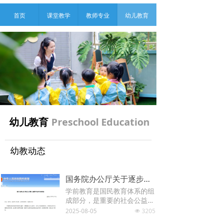
首页
课堂教学
教师专业
幼儿教育
Preschool Education
幼儿教育
幼教动态
国务院办公厅关于逐步推行免费学前教育的意见
学前教育是国民教育体系的组
成部分，是重要的社会公益事
业，关系亿万儿童健康成长。
2025-08-05
3205
넶
为贯彻落实党中央、国务院决