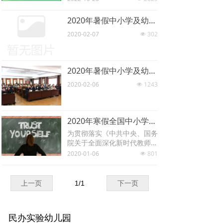
伍，落实《中小学幼儿园教师
小学幼儿园教师培训课程指导
培训课程指导标准》，国培京
标准》等文件精神，满足各省
2020年暑假中小学及幼儿师资研修通知
师开展幼儿师资培训服务，根
市区县和中小学幼儿园对新教
2020-02-07
302
据幼儿园教师培训课程指导标
넶
材新课标正确使用的需求，北
准，从师德修养、学科教学、
京国培京师教育科学研究院以
班级管理、学习与发展四个维
精准化、个性化、订制化为服
度建立完善的培训体系，经过
务目标，积极探索教育咨询服
2020年暑假中小学及幼儿师资研修通知
严格的培养与培训，具有良好
务专业化途径。为各地市区县
的职业道德，掌握系统的专业
教育局教研室、教师进修学
2020-02-06
1243
넶
知识和专业技能。
校、各公民办中小学校和幼儿
园提供系列优质研修课程。
2020年寒假全国中小学及幼儿师资研修通知
为贯彻落实《中共中央、国务
院关于全面深化新时代教师队
伍建设改革的意见》、教育部
2020-01-06
801
넶
等五部门关于《教师教育振兴
行动计划（2018—2022
年）》和教育部办公厅制定的
上一页
1
/
1
下一页
《中小学幼儿园教师培训课程
指导标准（义务教育语文学科
教学）》等文件精神，北京国
民办实验幼儿园
培京师教育科学研究院以精准