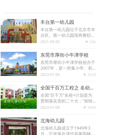
化、个性化、订制化为服务目
标，积极探索教育咨询服务专
业化途径。为各地市区县教育
局教研室、教师进修学校、各
丰台第一幼儿园
公民办中小学校和幼儿园提供
丰台第一幼儿园位于北京市丰
系列中小学师资研修课程。
台区。第一幼儿园现有教职工
百余人，研究生及大学本科以
2021-05-05
246
넶
系列课程以核心素养为特色，
上学历占教师人数的95%。其
以教师课堂教学能力提升为重
中北京市优秀教师3人，北京
东莞市厚街小牛津学校
点，以中小学教师专业化发展
市骨干教师1人，丰台区骨干
为导向，以信息化与课堂教学
东莞市厚街小牛津学校创办于
教师7人，区级优秀教师11
深度融合为补充，以师德师风
2007年，是一所集小学、初
人，区级优秀青年教育工作者
建设为归旨，协助各单位组织
中，走读、寄宿于一体的九年
2023-01-06
3520
3人。高学历、高素养、高能
넶
实施2020年寒假期间的相关
一贯全日制民办学校。位于东
力的师资队伍正逐 渐走向专
系列教师研修培训活动。
莞市厚街镇汀山管理区坑口
业化、年轻化、结构化。200
全国千百万工程之 名幼儿园+计划
村，距市区仅10分钟车程，占
3年、2005年、2007年在丰台
全国“百千万”名校+计划是为
地面积85000平方米，建筑面
区半日评优活动中获得第一名
贯彻落实党的二十大：“加快
积20000平方米。学校倚山而
的好成绩，近3年内，500多
建设高质量教育体系、发展素
2023-01-08
1604
建，环境优美，绿树环绕，花
넶
篇教师论文，40多节课例、8
质教育、促进教育公平、推进
草掩映，楼宇横卧，浑然天
0多个课件、50多个博客，在
教育数字化”精神、《义务教
成，洋溢着人与自然和谐互动
北海幼儿园
全国、北京市、区各类科研成
育学校管理标准》和《教育部
的现代气息。
果评选中获得一、二、三等奖
北海幼儿园成立于1949年3
关于统筹推进县城内城乡义务
小牛津学校以其优美的环境和
的好成绩奖。
月，它坐落在清代皇家园林北