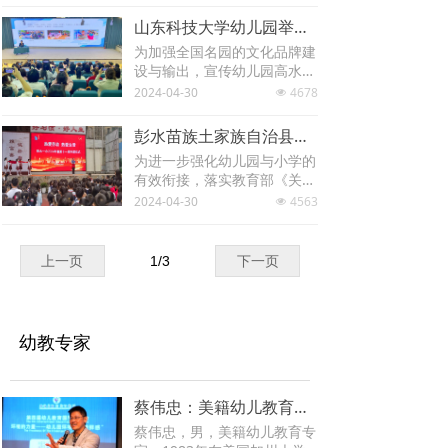
策部署，逐步推行免费学前教
山东科技大学幼儿园举办全国幼教培训及现场会
育，推进学前教育普及普惠安
为加强全国名园的文化品牌建
全优质发展，经国务院同意，
设与输出，宣传幼儿园高水平
现提出以下意见。
特色办园模式，示范辐射引领
2024-04-30
4678
넶
全国幼儿园办园质量的提高，
科大幼儿园4月10日、12日、
彭水苗族土家族自治县实验幼儿园开展幼小衔接联合教研活动
16日、23日分别接待了来自
为进一步强化幼儿园与小学的
北京、上海、广州、深圳、成
有效衔接，落实教育部《关于
都、湖南、佛山等全国各地60
大力推进幼儿园与小学科学衔
2024-04-30
4563
0余名园长、教师来园浸润式
넶
接的指导意见》，4月25日—
跟岗研修与学习。
4月28日，彭水苗族土家族自
治县实验幼儿园（以下简称彭
上一页
1
/
3
下一页
水实验幼儿园）与彭水苗族土
家族自治县第一小学校（以下
简称彭水一小）开展了“双向
奔赴·多维联动”主题联合教
幼教专家
研，彭水苗族土家族自治县教
育委员会职成幼教科老师钟
静、彭水一小一年级教师和部
蔡伟忠：美籍幼儿教育专家
分学生、彭水实验幼儿园大班
的师生及全体家长参与此次活
蔡伟忠，男，美籍幼儿教育专
动。此次联合教研聚焦“助力