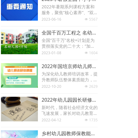
2022年暑期系列课程方案和
服务，聚焦“核心素养”、“双
减”、“深度学习”、“大单元教
2023-06-16
5567
넶
学”、“新课标”、”党领导下的
校长负责制”、“教育督导”等
全国千百万工程之 名幼儿园+计划
热点，以教师课堂教学能力提
全国“百千万”名校+计划是为
升为重点，以中小学教师专业
贯彻落实党的二十大：“加快
化发展为导向，以信息化与课
建设高质量教育体系、发展素
2023-01-08
1604
堂教学深度融合为辅助，以师
넶
质教育、促进教育公平、推进
德师风建设为归旨，协助各单
教育数字化”精神、《义务教
位高效组织和实施2022年暑
2022年国培京师幼儿师资研修模块和课程
育学校管理标准》和《教育部
假期间的相关系列教师研修活
为深化幼儿教师培训改革，提
关于统筹推进县城内城乡义务
动。
升教师队伍整体素质能力，建
教育一体化改革发展的实施意
设高素质专业化创新型教师队
2022-10-20
2629
见》等文件要求以及各省市基
넶
伍，落实《中小学幼儿园教师
础教育均衡发展的实际，为进
培训课程指导标准》，国培京
一步推动基础教育学校构建多
2022年幼儿园园长研修模块和课程
师开展幼儿师资培训服务，根
样化的办学风格，提升办学质
新时代，随着社会经济文化的
据幼儿园教师培训课程指导标
量，打造办学品牌。 高中名
飞速发展，家长对幼儿教育的
准，从师德修养、学科教学、
校+计划、初中名校+计划、
要求普遍提高。幼儿园园长作
2022-04-12
1735
班级管理、学习与发展四个维
넶
小学名校+计划、名幼儿园
为幼儿园办园水平的实际主导
度建立完善的培训体系，经过
+计划、乡村名校+计划。
者，需要与时俱进，快速成
严格的培养与培训，具有良好
乡村幼儿园教师保教能力提升培训项目实施指南
长。有鉴于此，国培京师幼儿