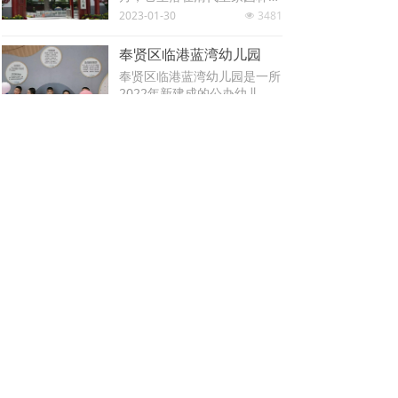
教育一体化改革发展的实施意
优良的教育吸引着美国、加拿
海公园的先蚕坛。园内绿树，
2023-01-30
3481
见》等文件要求以及各省市基
넶
大、德国、印度、韩国、台湾
红墙环绕，具有浓郁的中华民
础教育均衡发展的实际，为进
等国家和地区的孩子。教师中
族特色的园林化建筑，使北海
一步推动基础教育学校构建多
奉贤区临港蓝湾幼儿园
除台湾籍和大陆老师外，另有
幼儿园具有得天独厚的自然环
样化的办学风格，提升办学质
多位来自美国、英国、澳大利
奉贤区临港蓝湾幼儿园是一所
境。
量，打造办学品牌。 高中名
亚、印度、菲律宾等国家的外
2022年新建成的公办幼儿
校+计划、初中名校+计划、小
籍教师。十年来，学校始终坚
园，位于海湾镇恬桃路188
2023-02-15
2603
넶
学名校+计划、名幼儿园+计
持“培养双语能力，拓展国际
号，是临港奉贤园区打造的蓝
划、乡村名校+计划。
视野，开发学生潜能，发展多
湾未来城的核心地域。场地北
元智慧，创新教育思想，凸显
侧江山路为城市次干道，西侧
上一页
1
/
1
下一页
办学特色”的教育理念，内抓
恬桃路为城市支路，幼儿园的
质量，外树形象。同时，充分
主入口设置在恬桃路上，交通
借鉴外国先进的教育理念，形
便捷四通八达。
成了一套具有自身特色的适合
公办示范幼儿园
幼儿园总用地面积6491平方
学生心理和生理特点的教育模
米，建设面积4020平方米。
式，取得了骄人成绩，得到了
班级规模为15班幼儿园，学生
众多家长的认可和社会的赞
数约450名左右。计划于2022
丰台第一幼儿园
誉。近年来，我们不断拓宽办
年9月开学，预计开设7个班
学视野，招生范围逐步扩大，
丰台第一幼儿园位于北京市丰
级，学生数约为200名左右。
既招台商、港商、韩商等国家
台区。第一幼儿园现有教职工
其中1个托班、3个小班、2个
和地区的学生，同时也面向东
百余人，研究生及大学本科以
中班、1个大班。
2021-05-05
246
넶
莞地区，广招本地区的学生。
上学历占教师人数的95%。其
中北京市优秀教师3人，北京
东莞市厚街小牛津学校
市骨干教师1人，丰台区骨干